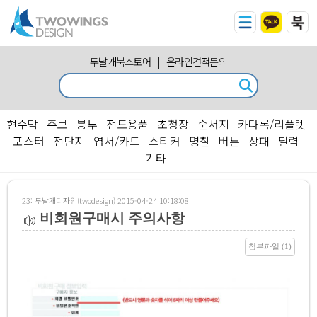
두날개북스토어
|
온라인견적문의
현수막
주보
봉투
전도용품
초청장
순서지
카다록/리플렛
포스터
전단지
엽서/카드
스티커
명찰
버튼
상패
달력
기타
23: 두날개디자인(twodesign) 2015-04-24 10:18:08
비회원구매시 주의사항
첨부파일 (1)