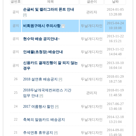
글번호
제목
글쓴이
날짜
손글씨 및 캘리그라피 폰트 안내
2024-01-05
관리자
공지
13:28:08
2015-04-24
비회원구매시 주의사항
두날개디자인
공지
10:18:08
2013-11-22
현수막 배송 공지안내~
두날개디자인
공지
16:15:21
2013-11-12
인쇄물(초청장) 배송안내
두날개디자인
공지
14:04:48
신용카드 결재진행이 잘 되지 않는
2013-10-10
두날개디자인
공지
경우
16:04:14
2018-01-29
2018 설연휴 배송공지
두날개디자인
26
18:27:58
2018두날개국제컨퍼런스 기간
2018-01-19
관리자
25
업무 안내
11:48:58
2017-06-27
2017 여름행사 할인
두날개디자인
24
13:46:18
2014-12-18
축복의 말씀카드 배송공지
두날개디자인
22
13:21:04
2014-09-01
추석연휴 휴무공지
두날개디자인
21
15:49:56