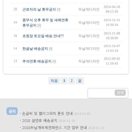
2014-04-30
근로자의 날 휴무공지
두날개디자인
20
09:15:50
종무식 오후 휴무 및 새해연휴
2013-12-31
두날개디자인
19
휴무공지
10:30:54
2013-11-08
초청장 토요일 배송 안내!!!
두날개디자인
16
18:39:00
2013-10-07
한글날 배송공지
두날개디자인
14
13:53:18
2013-09-05
추석연휴 배송공지
두날개디자인
13
11:56:43
처음
1
2
끝
공지
·
손글씨 및 캘리그라피 폰트 안내
2024-01-05
·
2018 설연휴 배송공지
2018-01-29
·
2018두날개국제컨퍼런스 기간 업무 안내
2018-01-19