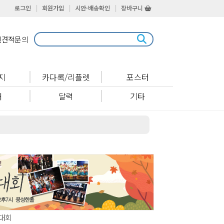
로그인
|
회원가입
|
시안·배송확인
|
장바구니
인견적문의
지
카다록/리플렛
포스터
패
달력
기타
호대회