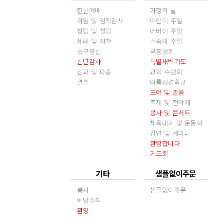
헌신예배
가정의 달
취임 및 임직감사
어린이 주일
창립 및 설립
어버이 주일
세례 및 성찬
스승의 주일
송구영신
부흥성회
신년감사
특별새벽기도
선교 및 파송
교회 수련회
결혼
여름성경학교
표어 및 말씀
축제 및 전야제
봉사 및 콘서트
체육대회 및 운동회
강연 및 세미나
환영합니다
기도회
기타
샘플없이주문
봉사
샘플없이주문
예방수칙
환영