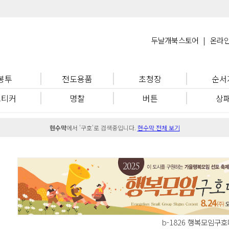
두날개북스토어
|
온라
봉투
전도용품
초청장
순서
스티커
명찰
버튼
상
현수막
에서 '구호'로 검색중입니다.
현수막 전체 보기
b-1826 행복모임구