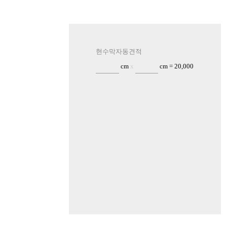
현수막자동견적
cm
x
cm =
20,000