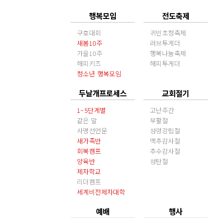
행복모임
전도축제
구호대회
귀빈초청축제
새봄10주
러브투게더
가을10주
행복나눔축제
해피키즈
해피투게더
청소년 행복모임
두날개프로세스
교회절기
1~5단계별
고난주간
같은 말
부활절
사명선언문
성령강림절
새가족반
맥추감사절
회복캠프
추수감사절
양육반
성탄절
제자학교
리더캠프
세계비전제자대학
예배
행사