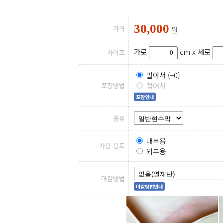
30,000
가격
원
가로
cm x
세로
사이즈
말아서 (+0)
접어서
포장방법
포장안내
종류
내부용
사용 용도
외부용
마감방법
마감방법안내